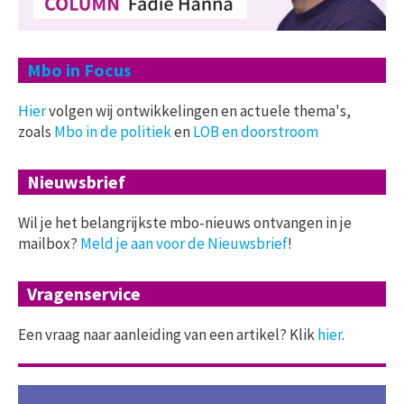
Mbo in Focus
Hier
volgen wij ontwikkelingen en actuele thema's,
zoals
Mbo in de politiek
en
LOB en doorstroom
Nieuwsbrief
Wil je het belangrijkste mbo-nieuws ontvangen in je
mailbox?
Meld je aan voor de Nieuwsbrief
!
Vragenservice
Een vraag naar aanleiding van een artikel? Klik
hier
.