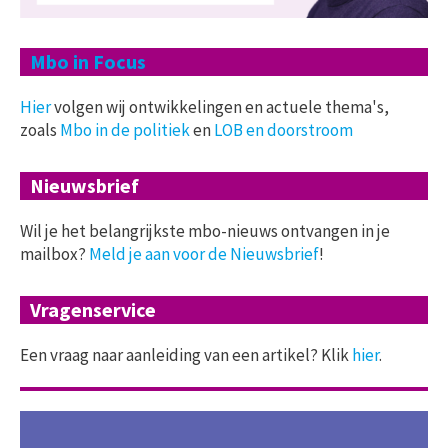
Mbo in Focus
Hier
volgen wij ontwikkelingen en actuele thema's,
zoals
Mbo in de politiek
en
LOB en doorstroom
Nieuwsbrief
Wil je het belangrijkste mbo-nieuws ontvangen in je
mailbox?
Meld je aan voor de Nieuwsbrief
!
Vragenservice
Een vraag naar aanleiding van een artikel? Klik
hier
.