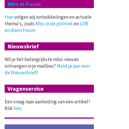
Mbo in Focus
Hier
volgen wij ontwikkelingen en actuele
thema's, zoals
Mbo in de politiek
en
LOB
en doorstroom
Nieuwsbrief
Wil je het belangrijkste mbo-nieuws
ontvangen in je mailbox?
Meld je aan voor
de Nieuwsbrief
!
Vragenservice
Een vraag naar aanleiding van een artikel?
Klik
hier
.