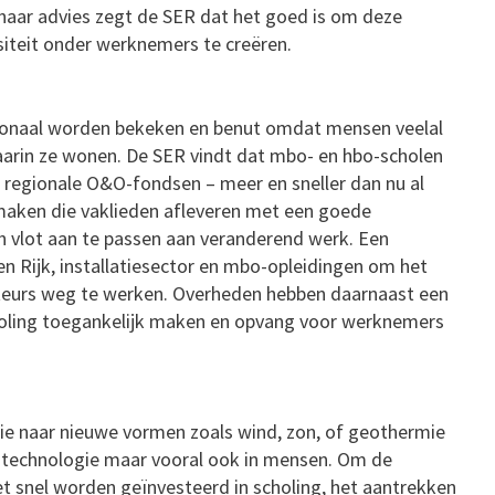
 haar advies zegt de SER dat het goed is om deze
rsiteit onder werknemers te creëren.
ionaal worden bekeken en benut omdat mensen veelal
aarin ze wonen. De SER vindt dat mbo- en hbo-scholen
egionale O&O-fondsen – meer en sneller dan nu al
aken die vaklieden afleveren met een goede
h vlot aan te passen aan veranderend werk. Een
n Rijk, installatiesector en mbo-opleidingen om het
lateurs weg te werken. Overheden hebben daarnaast een
choling toegankelijk maken en opvang voor werknemers
ie naar nieuwe vormen zoals wind, zon, of geothermie
in technologie maar vooral ook in mensen. Om de
t snel worden geïnvesteerd in scholing, het aantrekken