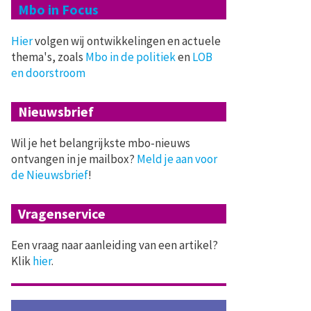
Mbo in Focus
Hier
volgen wij ontwikkelingen en actuele
thema's, zoals
Mbo in de politiek
en
LOB
en doorstroom
Nieuwsbrief
Wil je het belangrijkste mbo-nieuws
ontvangen in je mailbox?
Meld je aan voor
de Nieuwsbrief
!
Vragenservice
Een vraag naar aanleiding van een artikel?
Klik
hier
.