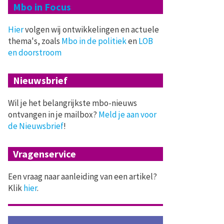
Mbo in Focus
Hier
volgen wij ontwikkelingen en actuele
thema's, zoals
Mbo in de politiek
en
LOB
en doorstroom
Nieuwsbrief
Wil je het belangrijkste mbo-nieuws
ontvangen in je mailbox?
Meld je aan voor
de Nieuwsbrief
!
Vragenservice
Een vraag naar aanleiding van een artikel?
Klik
hier
.