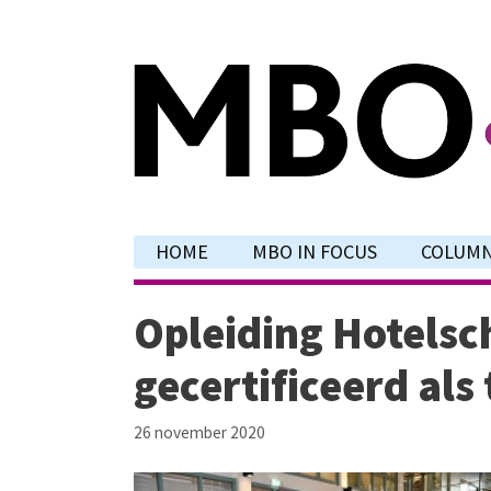
Ga
naar
de
inhoud
HOME
MBO IN FOCUS
COLUM
Opleiding Hotels
gecertificeerd als
26 november 2020