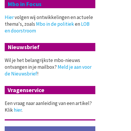
Mbo in Focus
Hier
volgen wij ontwikkelingen en actuele
thema's, zoals
Mbo in de politiek
en
LOB
en doorstroom
Nieuwsbrief
Wil je het belangrijkste mbo-nieuws
ontvangen in je mailbox?
Meld je aan voor
de Nieuwsbrief
!
Vragenservice
Een vraag naar aanleiding van een artikel?
Klik
hier
.