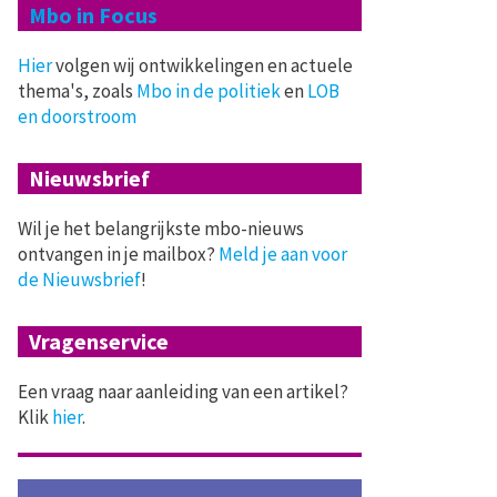
Mbo in Focus
Hier
volgen wij ontwikkelingen en actuele
thema's, zoals
Mbo in de politiek
en
LOB
en doorstroom
Nieuwsbrief
Wil je het belangrijkste mbo-nieuws
ontvangen in je mailbox?
Meld je aan voor
de Nieuwsbrief
!
Vragenservice
Een vraag naar aanleiding van een artikel?
Klik
hier
.