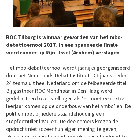
ROC Tilburg is winnaar geworden van het mbo-
debattoernooi 2017. In een spannende finale
werd runner-up Rijn IJssel (Arnhem) verslagen.
Het mbo-debattoernooi wordt jaarlijks georganiseerd
door het Nederlands Debat Instituut. Dit jaar streden
24 teams uit heel Nederland om de felbegeerde titel.
Bij gastheer ROC Mondriaan in Den Haag werd
gedebatteerd over stellingen als ‘Er moet een extra
leerjaar komen op de onderbouw van het vmbo’ en ‘De
politie moet bij iedere staandehouding een
stopformulier invullen’. De deelnemers kregen de
opdracht niet zozeer hun eigen mening te geven,
alswel om zo overtuigend mogelijk een standpunt te