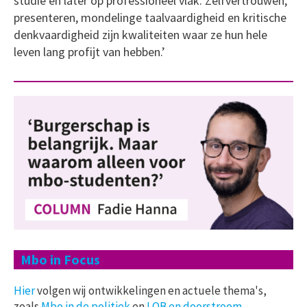
studie en later op professioneel vlak. Zelfvertrouwen,
presenteren, mondelinge taalvaardigheid en kritische
denkvaardigheid zijn kwaliteiten waar ze hun hele
leven lang profijt van hebben.’
Mbo in Focus
Hier
volgen wij ontwikkelingen en actuele thema's,
zoals
Mbo in de politiek
en
LOB en doorstroom