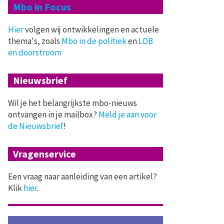
Mbo in Focus
Hier
volgen wij ontwikkelingen en actuele
thema's, zoals
Mbo in de politiek
en
LOB
en doorstroom
Nieuwsbrief
Wil je het belangrijkste mbo-nieuws
ontvangen in je mailbox?
Meld je aan voor
de Nieuwsbrief
!
Vragenservice
Een vraag naar aanleiding van een artikel?
Klik
hier
.