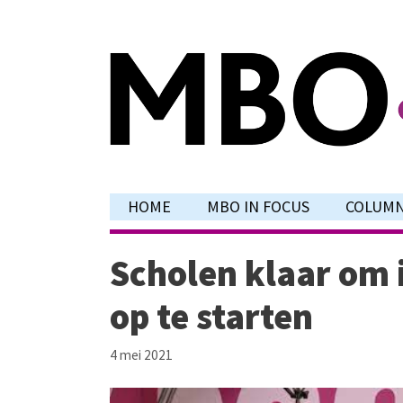
Ga
naar
de
inhoud
HOME
MBO IN FOCUS
COLUM
Scholen klaar om 
op te starten
4 mei 2021