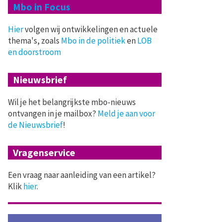
Mbo in Focus
Hier
volgen wij ontwikkelingen en actuele
thema's, zoals
Mbo in de politiek
en
LOB
en doorstroom
Nieuwsbrief
Wil je het belangrijkste mbo-nieuws
ontvangen in je mailbox?
Meld je aan voor
de Nieuwsbrief
!
Vragenservice
Een vraag naar aanleiding van een artikel?
Klik
hier
.