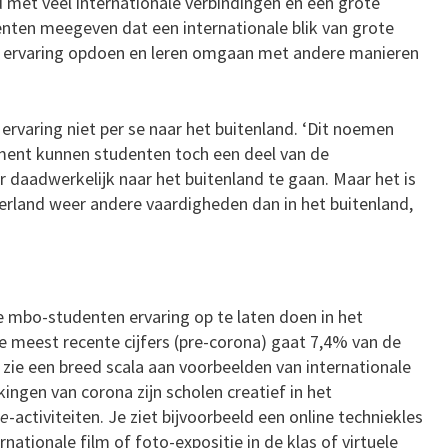
met veel internationale verbindingen en een grote
udenten meegeven dat een internationale blik van grote
le ervaring opdoen en leren omgaan met andere manieren
 ervaring niet per se naar het buitenland. ‘Dit noemen
ment kunnen studenten toch een deel van de
 daadwerkelijk naar het buitenland te gaan. Maar het is
erland weer andere vaardigheden dan in het buitenland,
e mbo-studenten ervaring op te laten doen in het
de meest recente cijfers (pre-corona) gaat 7,4% van de
k zie een breed scala aan voorbeelden van internationale
ingen van corona zijn scholen creatief in het
me
-activiteiten. Je ziet bijvoorbeeld een online techniekles
ationale film of foto-expositie in de klas of virtuele