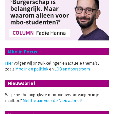
Mbo in Focus
Hier
volgen wij ontwikkelingen en actuele thema's,
zoals
Mbo in de politiek
en
LOB en doorstroom
Nieuwsbrief
Wil je het belangrijkste mbo-nieuws ontvangen in je
mailbox?
Meld je aan voor de Nieuwsbrief
!