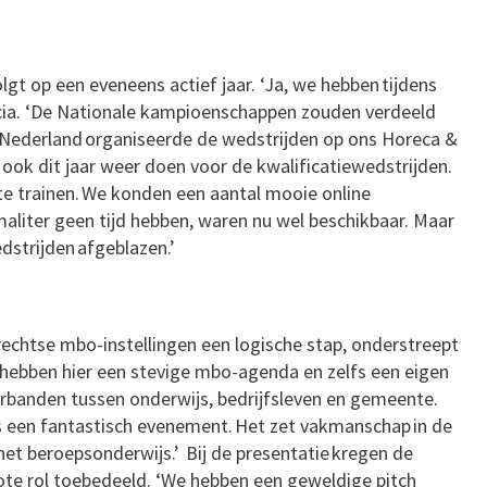
gt op een eveneens actief jaar. ‘Ja, we hebben tijdens
icia. ‘De Nationale kampioenschappen zouden verdeeld
 Nederland organiseerde de wedstrijden op ons Horeca &
ok dit jaar weer doen voor de kwalificatiewedstrijden.
e trainen. We konden een aantal mooie online
maliter geen tijd hebben, waren nu wel beschikbaar. Maar
strijden afgeblazen.’
rechtse mbo-instellingen een logische stap, onderstreept
e hebben hier een stevige mbo-agenda en zelfs een eigen
erbanden tussen onderwijs, bedrijfsleven en gemeente.
 is een fantastisch evenement. Het zet vakmanschap in de
het beroepsonderwijs.’ Bij de presentatie kregen de
ote rol toebedeeld. ‘We hebben een geweldige pitch