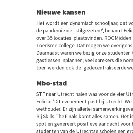
Nieuwe kansen
Het wordt een dynamisch schooljaar, dat vol
de pandemie niet stilgezeten!’, beaamt Fel
over 35 locaties plaatsvinden. ROC Midden
Toerisme college. Dat mogen we overigens o
Daarnaast waren we bezig onze studenten t
gastlessen inplannen; veel sprekers die nor
toen werden ook de gedecentraliseerde wed
Mbo-stad
STF naar Utrecht halen was voor de vier Ut
Felicia: ‘Dit evenement past bij Utrecht. W
wethouder. Er zijn allerlei samenwerkingsv
Bij Skills The Finals komt alles samen. Het
spot en genereert positieve aandacht voor 
studenten van de Utrechtse scholen een gr