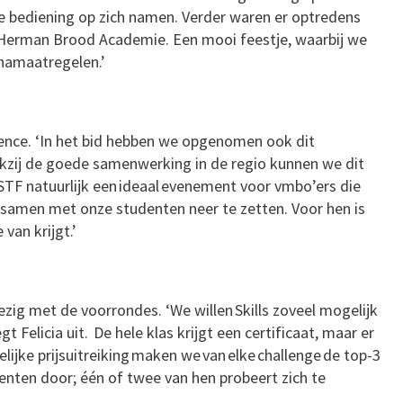
de bediening op zich namen. Verder waren er optredens
Herman Brood Academie. Een mooi feestje, waarbij we
onamaatregelen.’
rience. ‘In het bid hebben we opgenomen ook dit
ankzij de goede samenwerking in de regio kunnen we dit
STF natuurlijk een ideaal evenement voor vmbo’ers die
it samen met onze studenten neer te zetten. Voor hen is
van krijgt.’
ig met de voorrondes. ‘We willen Skills zoveel mogelijk
gt Felicia uit. De hele klas krijgt een certificaat, maar er
lijke prijsuitreiking maken we van elke challenge de top-3
denten door; één of twee van hen probeert zich te