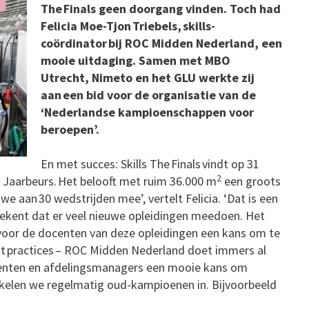
The Finals geen doorgang vinden. Toch had
Felicia Moe-Tjon Triebels, skills-
coördinator bij ROC Midden Nederland, een
mooie uitdaging.
Samen met MBO
Utrecht, Nimeto en het GLU werkte zij
aan een bid voor de organisatie van de
‘Nederlandse kampioenschappen voor
beroepen’.
En met succes: Skills The Finals vindt op 31
2
e Jaarbeurs. Het belooft met ruim 36.000 m
een groots
e aan 30 wedstrijden mee’, vertelt Felicia. ‘Dat is een
tekent dat er veel nieuwe opleidingen meedoen. Het
 voor de docenten van deze opleidingen een kans om te
est practices – ROC Midden Nederland doet immers al
centen en afdelingsmanagers een mooie kans om
akelen we regelmatig oud-kampioenen in. Bijvoorbeeld