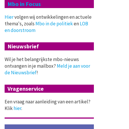
Mbo in Focus
Hier
volgen wij ontwikkelingen en actuele
thema's, zoals
Mbo in de politiek
en
LOB
en doorstroom
Nieuwsbrief
Wil je het belangrijkste mbo-nieuws
ontvangen in je mailbox?
Meld je aan voor
de Nieuwsbrief
!
Vragenservice
Een vraag naar aanleiding van een artikel?
Klik
hier
.