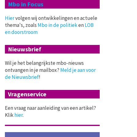
Mbo in Focus
Hier
volgen wij ontwikkelingen en actuele
thema's, zoals
Mbo in de politiek
en
LOB
en doorstroom
Nieuwsbrief
Wil je het belangrijkste mbo-nieuws
ontvangen in je mailbox?
Meld je aan voor
de Nieuwsbrief
!
Vragenservice
Een vraag naar aanleiding van een artikel?
Klik
hier
.