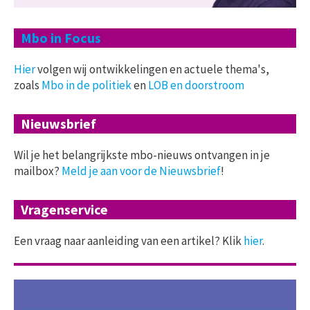
Mbo in Focus
Hier
volgen wij ontwikkelingen en actuele thema's,
zoals
Mbo in de politiek
en
LOB en doorstroom
Nieuwsbrief
Wil je het belangrijkste mbo-nieuws ontvangen in je
mailbox?
Meld je aan voor de Nieuwsbrief
!
Vragenservice
Een vraag naar aanleiding van een artikel? Klik
hier
.