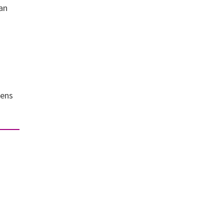
an
gens