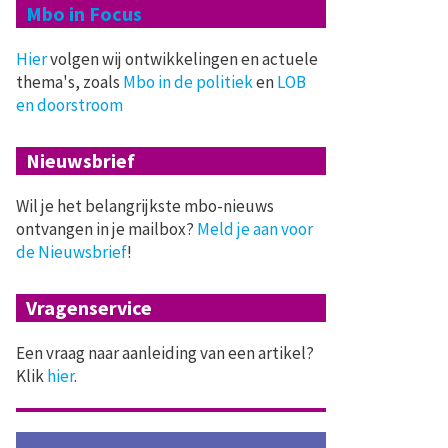
Mbo in Focus
Hier
volgen wij ontwikkelingen en actuele
thema's, zoals
Mbo in de politiek
en
LOB
en doorstroom
Nieuwsbrief
Wil je het belangrijkste mbo-nieuws
ontvangen in je mailbox?
Meld je aan voor
de Nieuwsbrief
!
Vragenservice
Een vraag naar aanleiding van een artikel?
Klik
hier
.