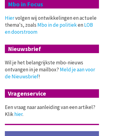
Mbo in Focus
Hier
volgen wij ontwikkelingen en actuele
thema's, zoals
Mbo in de politiek
en
LOB
en doorstroom
Nieuwsbrief
Wil je het belangrijkste mbo-nieuws
ontvangen in je mailbox?
Meld je aan voor
de Nieuwsbrief
!
Vragenservice
Een vraag naar aanleiding van een artikel?
Klik
hier
.