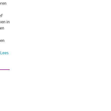
eren
ef
ven in
een
sen
Lees