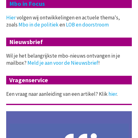
Mbo in Focus
Hier
volgen wij ontwikkelingen en actuele thema's,
zoals
Mbo in de politiek
en
LOB en doorstroom
Nieuwsbrief
Wil je het belangrijkste mbo-nieuws ontvangen in je
mailbox?
Meld je aan voor de Nieuwsbrief
!
Vragenservice
Een vraag naar aanleiding van een artikel? Klik
hier
.