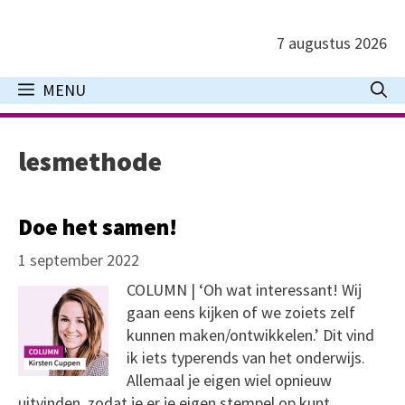
Ga
naar
7 augustus 2026
de
inhoud
MENU
lesmethode
Doe het samen!
1 september 2022
COLUMN | ‘Oh wat interessant! Wij
gaan eens kijken of we zoiets zelf
kunnen maken/ontwikkelen.’ Dit vind
ik iets typerends van het onderwijs.
Allemaal je eigen wiel opnieuw
uitvinden, zodat je er je eigen stempel op kunt