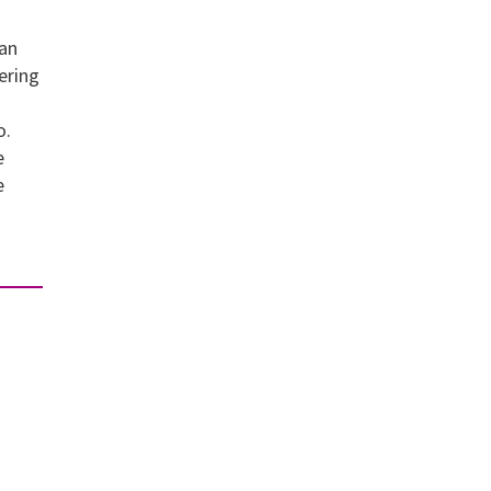
van
ering
o.
e
e