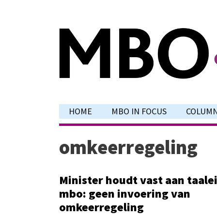
Ga
naar
de
inhoud
HOME
MBO IN FOCUS
COLUM
omkeerregeling
Minister houdt vast aan taale
mbo: geen invoering van
omkeerregeling