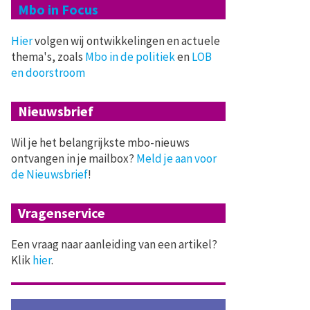
Mbo in Focus
Hier
volgen wij ontwikkelingen en actuele
thema's, zoals
Mbo in de politiek
en
LOB
en doorstroom
Nieuwsbrief
Wil je het belangrijkste mbo-nieuws
ontvangen in je mailbox?
Meld je aan voor
de Nieuwsbrief
!
Vragenservice
Een vraag naar aanleiding van een artikel?
Klik
hier
.