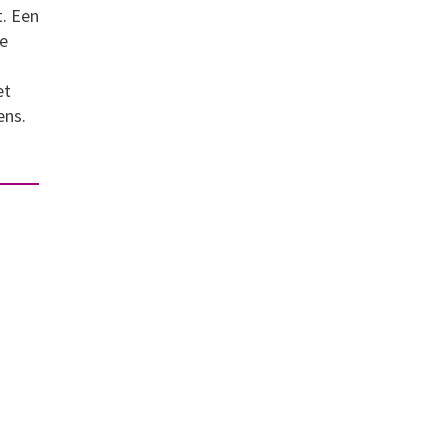
t. Een
te
et
ens.