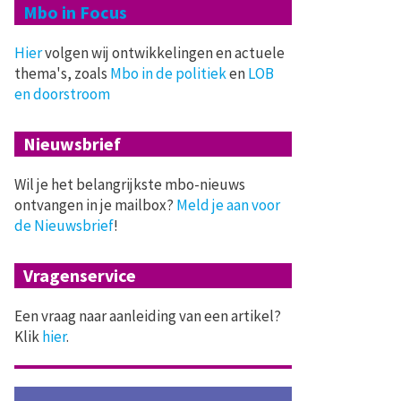
Mbo in Focus
Hier
volgen wij ontwikkelingen en actuele
thema's, zoals
Mbo in de politiek
en
LOB
en doorstroom
Nieuwsbrief
Wil je het belangrijkste mbo-nieuws
ontvangen in je mailbox?
Meld je aan voor
de Nieuwsbrief
!
Vragenservice
Een vraag naar aanleiding van een artikel?
Klik
hier
.