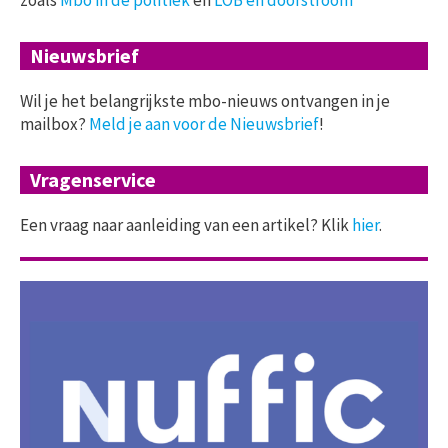
zoals
Mbo in de politiek
en
LOB en doorstroom
Nieuwsbrief
Wil je het belangrijkste mbo-nieuws ontvangen in je
mailbox?
Meld je aan voor de Nieuwsbrief
!
Vragenservice
Een vraag naar aanleiding van een artikel? Klik
hier
.