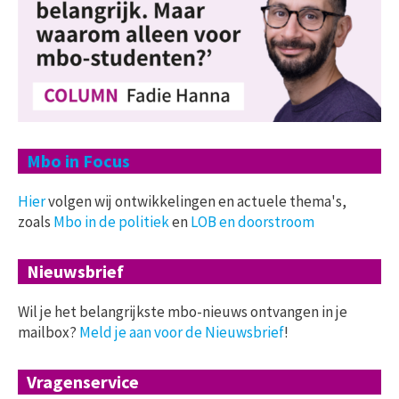
Mbo in Focus
Hier
volgen wij ontwikkelingen en actuele thema's,
zoals
Mbo in de politiek
en
LOB en doorstroom
Nieuwsbrief
Wil je het belangrijkste mbo-nieuws ontvangen in je
mailbox?
Meld je aan voor de Nieuwsbrief
!
Vragenservice