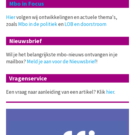
Mbo in Focus
Hier
volgen wij ontwikkelingen en actuele thema's,
zoals
Mbo in de politiek
en
LOB en doorstroom
Nieuwsbrief
Wil je het belangrijkste mbo-nieuws ontvangen in je
mailbox?
Meld je aan voor de Nieuwsbrief
!
Vragenservice
Een vraag naar aanleiding van een artikel? Klik
hier
.