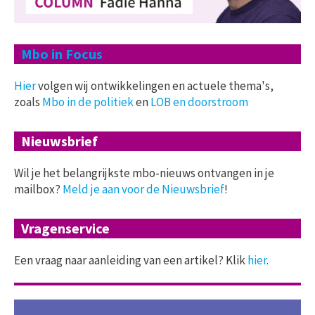
Mbo in Focus
Hier
volgen wij ontwikkelingen en actuele thema's,
zoals
Mbo in de politiek
en
LOB en doorstroom
Nieuwsbrief
Wil je het belangrijkste mbo-nieuws ontvangen in je
mailbox?
Meld je aan voor de Nieuwsbrief
!
Vragenservice
Een vraag naar aanleiding van een artikel? Klik
hier
.