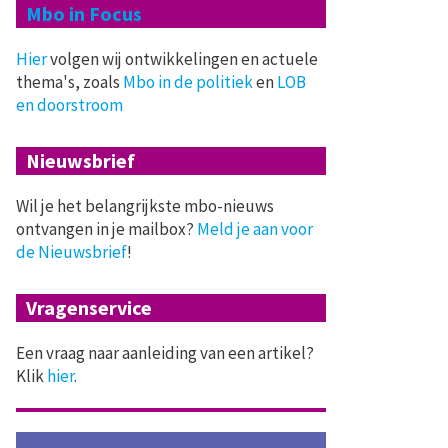
Mbo in Focus
Hier
volgen wij ontwikkelingen en actuele
thema's, zoals
Mbo in de politiek
en
LOB
en doorstroom
Nieuwsbrief
Wil je het belangrijkste mbo-nieuws
ontvangen in je mailbox?
Meld je aan voor
de Nieuwsbrief
!
Vragenservice
Een vraag naar aanleiding van een artikel?
Klik
hier
.