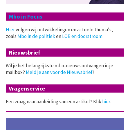
Mbo in Focus
Hier
volgen wij ontwikkelingen en actuele thema's,
zoals
Mbo in de politiek
en
LOB en doorstroom
Nieuwsbrief
Wil je het belangrijkste mbo-nieuws ontvangen in je
mailbox?
Meld je aan voor de Nieuwsbrief
!
Vragenservice
Een vraag naar aanleiding van een artikel? Klik
hier
.