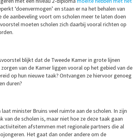
ngeren met een niveau 2-diploma
moeite hebben met het
beperkt ‘doenvermogen’ en staan er na het behalen van
ide de aanbeveling voort om scholen meer te laten doen
voorstel moeten scholen zich daarbij vooral richten op
orden.
svoorstel blijkt dat de Tweede Kamer in grote lijnen
 zorgen van de Kamer liggen vooral op het gebied van de
bereid op hun nieuwe taak? Ontvangen ze hiervoor genoeg
ten duren?
laat minister Bruins veel ruimte aan de scholen. In zijn
k van de scholen is, maar niet hoe ze deze taak gaan
n activiteiten afstemmen met regionale partners die al
sicojongeren. Het gaat dan onder andere om de