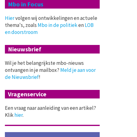
Mbo in Focus
Hier
volgen wij ontwikkelingen en actuele
thema's, zoals
Mbo in de politiek
en
LOB
en doorstroom
Nieuwsbrief
Wil je het belangrijkste mbo-nieuws
ontvangen in je mailbox?
Meld je aan voor
de Nieuwsbrief
!
Vragenservice
Een vraag naar aanleiding van een artikel?
Klik
hier
.