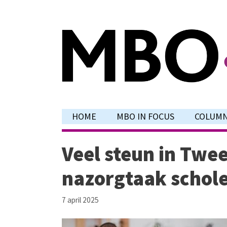
Ga
naar
de
inhoud
HOME
MBO IN FOCUS
COLUM
Veel steun in Twe
nazorgtaak schol
7 april 2025