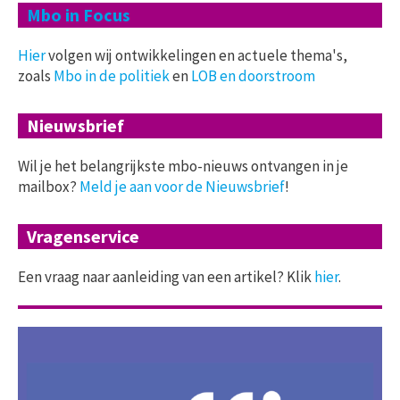
Mbo in Focus
Hier
volgen wij ontwikkelingen en actuele thema's,
zoals
Mbo in de politiek
en
LOB en doorstroom
Nieuwsbrief
Wil je het belangrijkste mbo-nieuws ontvangen in je
mailbox?
Meld je aan voor de Nieuwsbrief
!
Vragenservice
Een vraag naar aanleiding van een artikel? Klik
hier
.