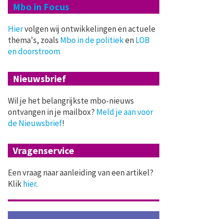
Mbo in Focus
Hier
volgen wij ontwikkelingen en actuele
thema's, zoals
Mbo in de politiek
en
LOB
en doorstroom
Nieuwsbrief
Wil je het belangrijkste mbo-nieuws
ontvangen in je mailbox?
Meld je aan voor
de Nieuwsbrief
!
Vragenservice
Een vraag naar aanleiding van een artikel?
Klik
hier
.