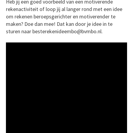
Heb jij een goed voorbeeld van een motiverende
rekenactiviteit of loop jij al langer rond met een idee
om rekenen beroepsgerichter en motiverender te
maken? Doe dan mee! Dat kan door je idee in te
sturen naar besterekenideembo@bvmbo.nl.