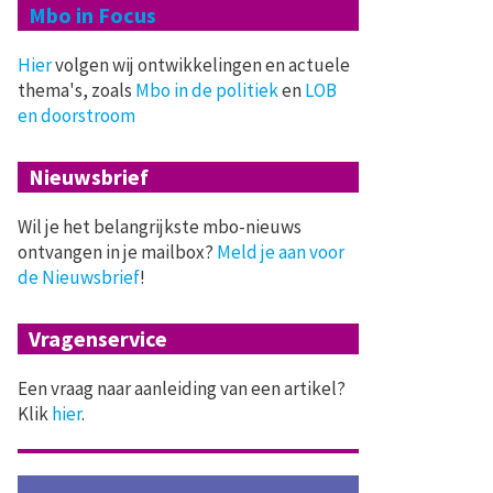
Mbo in Focus
Hier
volgen wij ontwikkelingen en actuele
thema's, zoals
Mbo in de politiek
en
LOB
en doorstroom
Nieuwsbrief
Wil je het belangrijkste mbo-nieuws
ontvangen in je mailbox?
Meld je aan voor
de Nieuwsbrief
!
Vragenservice
Een vraag naar aanleiding van een artikel?
Klik
hier
.