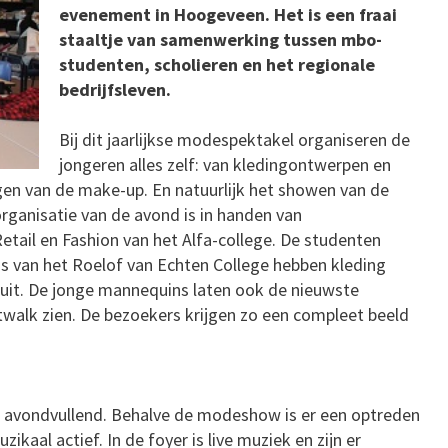
evenement in Hoogeveen. Het is een fraai
staaltje van samenwerking tussen mbo-
studenten, scholieren en het regionale
bedrijfsleven.
Bij dit jaarlijkse modespektakel organiseren de
jongeren alles zelf: van kledingontwerpen en
en van de make-up. En natuurlijk het showen van de
 organisatie van de avond is in handen van
tail en Fashion van het Alfa-college. De studenten
s van het Roelof van Echten College hebben kleding
luit. De jonge mannequins laten ook de nieuwste
twalk zien. De bezoekers krijgen zo een compleet beeld
 avondvullend. Behalve de modeshow is er een optreden
kaal actief. In de foyer is live muziek en zijn er