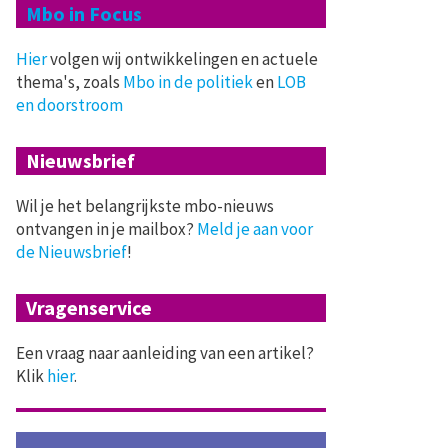
Mbo in Focus
Hier
volgen wij ontwikkelingen en actuele
thema's, zoals
Mbo in de politiek
en
LOB
en doorstroom
Nieuwsbrief
Wil je het belangrijkste mbo-nieuws
ontvangen in je mailbox?
Meld je aan voor
de Nieuwsbrief
!
Vragenservice
Een vraag naar aanleiding van een artikel?
Klik
hier
.