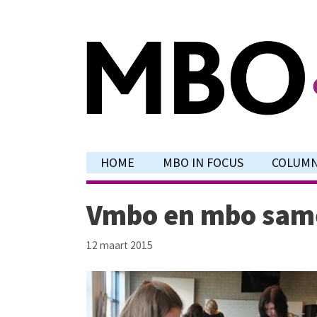
Ga
naar
de
inhoud
HOME
MBO IN FOCUS
COLUM
Vmbo en mbo same
12 maart 2015