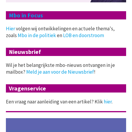
Mbo in Focus
Hier
volgen wij ontwikkelingen en actuele thema's,
zoals
Mbo in de politiek
en
LOB en doorstroom
Nieuwsbrief
Wil je het belangrijkste mbo-nieuws ontvangen in je
mailbox?
Meld je aan voor de Nieuwsbrief
!
Vragenservice
Een vraag naar aanleiding van een artikel? Klik
hier
.