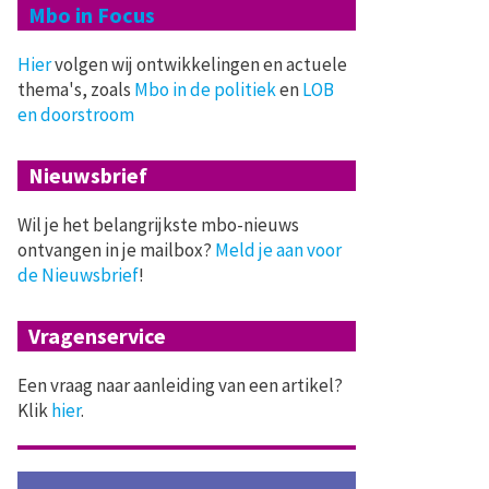
Mbo in Focus
Hier
volgen wij ontwikkelingen en actuele
thema's, zoals
Mbo in de politiek
en
LOB
en doorstroom
Nieuwsbrief
Wil je het belangrijkste mbo-nieuws
ontvangen in je mailbox?
Meld je aan voor
de Nieuwsbrief
!
Vragenservice
Een vraag naar aanleiding van een artikel?
Klik
hier
.