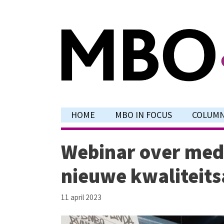
Ga
naar
de
inhoud
HOME
MBO IN FOCUS
COLUM
Webinar over med
nieuwe kwaliteit
11 april 2023