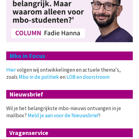
Mbo in Focus
Hier
volgen wij ontwikkelingen en actuele thema's,
zoals
Mbo in de politiek
en
LOB en doorstroom
Nieuwsbrief
Wil je het belangrijkste mbo-nieuws ontvangen in je
mailbox?
Meld je aan voor de Nieuwsbrief
!
Vragenservice