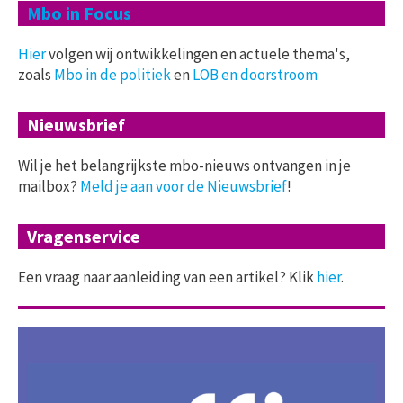
Mbo in Focus
Hier
volgen wij ontwikkelingen en actuele thema's,
zoals
Mbo in de politiek
en
LOB en doorstroom
Nieuwsbrief
Wil je het belangrijkste mbo-nieuws ontvangen in je
mailbox?
Meld je aan voor de Nieuwsbrief
!
Vragenservice
Een vraag naar aanleiding van een artikel? Klik
hier
.