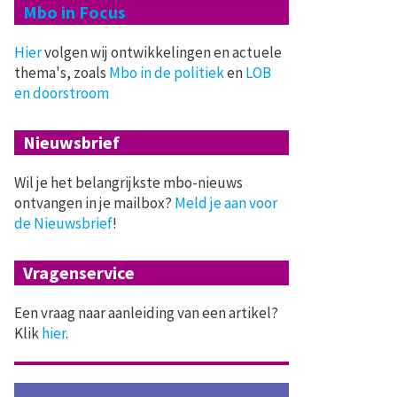
Mbo in Focus
Hier
volgen wij ontwikkelingen en actuele
thema's, zoals
Mbo in de politiek
en
LOB
en doorstroom
Nieuwsbrief
Wil je het belangrijkste mbo-nieuws
ontvangen in je mailbox?
Meld je aan voor
de Nieuwsbrief
!
Vragenservice
Een vraag naar aanleiding van een artikel?
Klik
hier
.