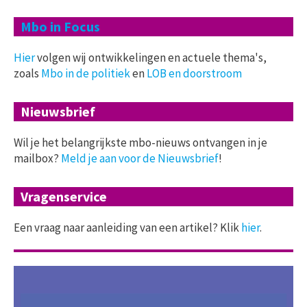
Mbo in Focus
Hier
volgen wij ontwikkelingen en actuele thema's,
zoals
Mbo in de politiek
en
LOB en doorstroom
Nieuwsbrief
Wil je het belangrijkste mbo-nieuws ontvangen in je
mailbox?
Meld je aan voor de Nieuwsbrief
!
Vragenservice
Een vraag naar aanleiding van een artikel? Klik
hier
.