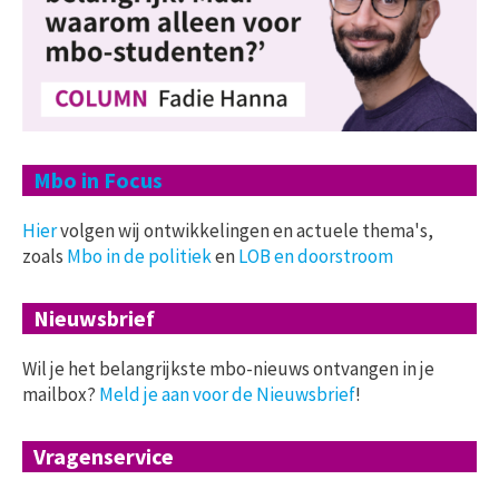
Mbo in Focus
Hier
volgen wij ontwikkelingen en actuele thema's,
zoals
Mbo in de politiek
en
LOB en doorstroom
Nieuwsbrief
Wil je het belangrijkste mbo-nieuws ontvangen in je
mailbox?
Meld je aan voor de Nieuwsbrief
!
Vragenservice