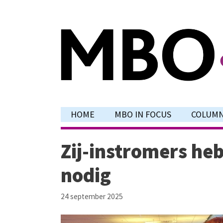
Ga
naar
de
inhoud
HOME
MBO IN FOCUS
COLUM
Zij-instromers he
nodig
24 september 2025