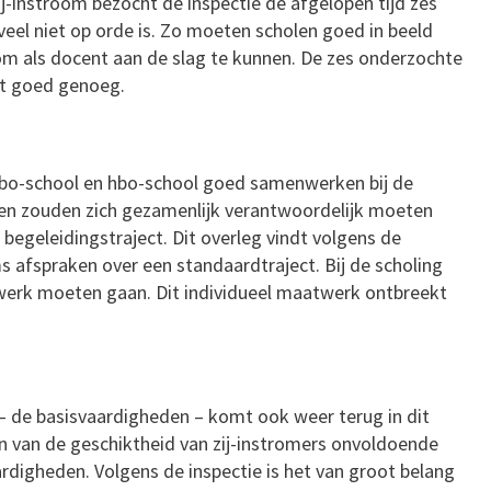
ij-instroom bezocht de inspectie de afgelopen tijd zes
veel niet op orde is. Zo moeten scholen goed in beeld
om als docent aan de slag te kunnen. De zes onderzochte
et goed genoeg.
 mbo-school en hbo-school goed samenwerken bij de
ingen zouden zich gezamenlijk verantwoordelijk moeten
 begeleidingstraject. Dit overleg vindt volgens de
oms afspraken over een standaardtraject. Bij de scholing
werk moeten gaan. Dit individueel maatwerk ontbreekt
– de basisvaardigheden – komt ook weer terug in dit
en van de geschiktheid van zij-instromers onvoldoende
rdigheden. Volgens de inspectie is het van groot belang