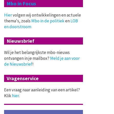
Mbo in Focus
Hier
volgen wij ontwikkelingen en actuele
thema's, zoals
Mbo in de politiek
en
LOB
en doorstroom
Nieuwsbrief
Wil je het belangrijkste mbo-nieuws
ontvangen in je mailbox?
Meld je aan voor
de Nieuwsbrief
!
Vragenservice
Een vraag naar aanleiding van een artikel?
Klik
hier
.