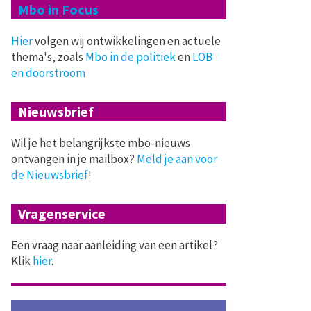
Mbo in Focus
Hier
volgen wij ontwikkelingen en actuele
thema's, zoals
Mbo in de politiek
en
LOB
en doorstroom
Nieuwsbrief
Wil je het belangrijkste mbo-nieuws
ontvangen in je mailbox?
Meld je aan voor
de Nieuwsbrief
!
Vragenservice
Een vraag naar aanleiding van een artikel?
Klik
hier
.