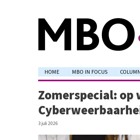
Ga
naar
de
inhoud
HOME
MBO IN FOCUS
COLUM
Zomerspecial: op 
Cyberweerbaarhe
3 juli 2026