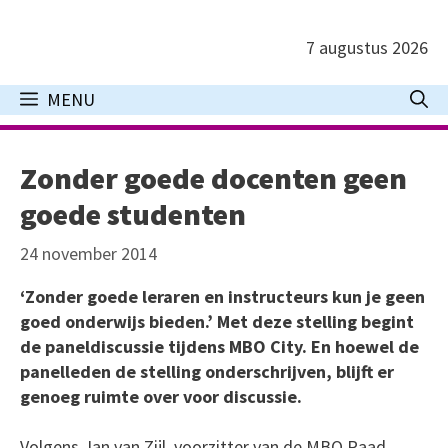
Ga
naar
7 augustus 2026
de
inhoud
MENU
Zonder goede docenten geen
goede studenten
24 november 2014
‘Zonder goede leraren en instructeurs kun je geen
goed onderwijs bieden.’ Met deze stelling begint
de paneldiscussie tijdens MBO City. En hoewel de
panelleden de stelling onderschrijven, blijft er
genoeg ruimte over voor discussie.
Volgens Jan van Zijl, voorzitter van de MBO Raad,