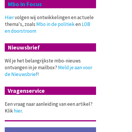
Mbo in Focus
Hier
volgen wij ontwikkelingen en actuele
thema's, zoals
Mbo in de politiek
en
LOB
en doorstroom
Nieuwsbrief
Wil je het belangrijkste mbo-nieuws
ontvangen in je mailbox?
Meld je aan voor
de Nieuwsbrief
!
Vragenservice
Een vraag naar aanleiding van een artikel?
Klik
hier
.