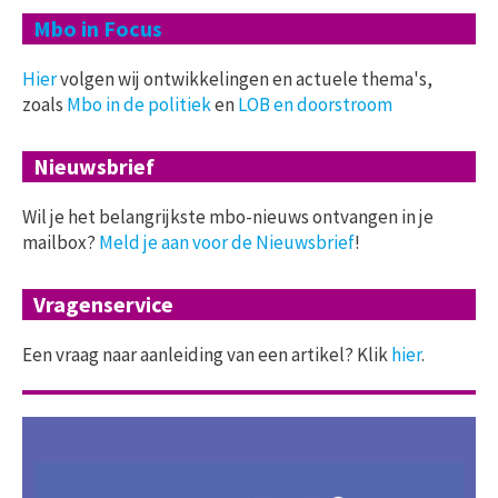
Mbo in Focus
Hier
volgen wij ontwikkelingen en actuele thema's,
zoals
Mbo in de politiek
en
LOB en doorstroom
Nieuwsbrief
Wil je het belangrijkste mbo-nieuws ontvangen in je
mailbox?
Meld je aan voor de Nieuwsbrief
!
Vragenservice
Een vraag naar aanleiding van een artikel? Klik
hier
.