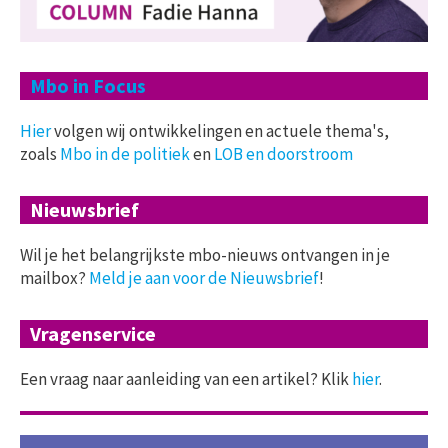
Mbo in Focus
Hier
volgen wij ontwikkelingen en actuele thema's,
zoals
Mbo in de politiek
en
LOB en doorstroom
Nieuwsbrief
Wil je het belangrijkste mbo-nieuws ontvangen in je
mailbox?
Meld je aan voor de Nieuwsbrief
!
Vragenservice
Een vraag naar aanleiding van een artikel? Klik
hier
.