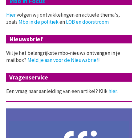
Mbo in Focus
Hier
volgen wij ontwikkelingen en actuele thema's,
zoals
Mbo in de politiek
en
LOB en doorstroom
Nieuwsbrief
Wil je het belangrijkste mbo-nieuws ontvangen in je
mailbox?
Meld je aan voor de Nieuwsbrief
!
Vragenservice
Een vraag naar aanleiding van een artikel? Klik
hier
.