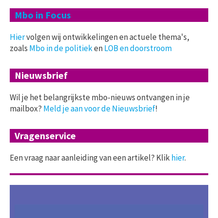
Mbo in Focus
Hier
volgen wij ontwikkelingen en actuele thema's,
zoals
Mbo in de politiek
en
LOB en doorstroom
Nieuwsbrief
Wil je het belangrijkste mbo-nieuws ontvangen in je
mailbox?
Meld je aan voor de Nieuwsbrief
!
Vragenservice
Een vraag naar aanleiding van een artikel? Klik
hier
.