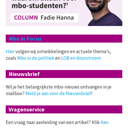
Mbo in Focus
Hier
volgen wij ontwikkelingen en actuele thema's,
zoals
Mbo in de politiek
en
LOB en doorstroom
Nieuwsbrief
Wil je het belangrijkste mbo-nieuws ontvangen in je
mailbox?
Meld je aan voor de Nieuwsbrief
!
Vragenservice
Een vraag naar aanleiding van een artikel? Klik
hier
.