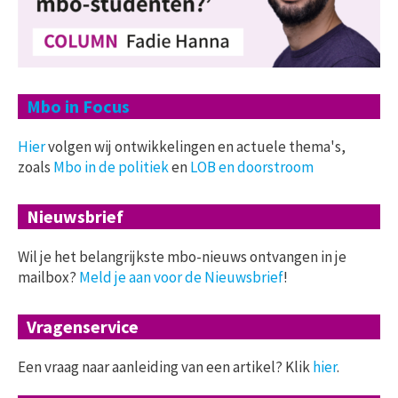
Mbo in Focus
Hier
volgen wij ontwikkelingen en actuele thema's,
zoals
Mbo in de politiek
en
LOB en doorstroom
Nieuwsbrief
Wil je het belangrijkste mbo-nieuws ontvangen in je
mailbox?
Meld je aan voor de Nieuwsbrief
!
Vragenservice
Een vraag naar aanleiding van een artikel? Klik
hier
.