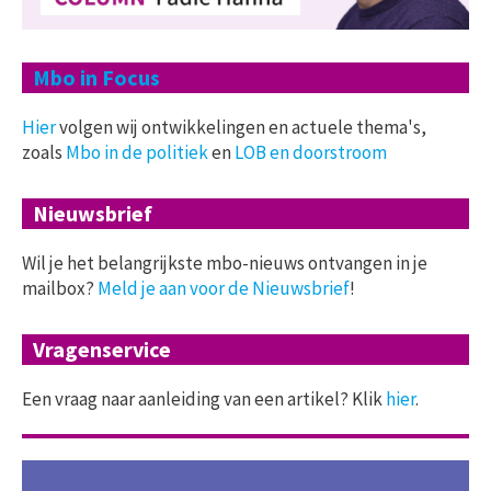
Mbo in Focus
Hier
volgen wij ontwikkelingen en actuele thema's,
zoals
Mbo in de politiek
en
LOB en doorstroom
Nieuwsbrief
Wil je het belangrijkste mbo-nieuws ontvangen in je
mailbox?
Meld je aan voor de Nieuwsbrief
!
Vragenservice
Een vraag naar aanleiding van een artikel? Klik
hier
.